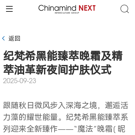
返回
纪梵希黑能臻萃晚霜及精
萃油革新夜间护肤仪式
2025-09-23
跟随秋日微风步入深海之境，邂逅活
力藻的耀世能量。纪梵希黑能臻萃系
列迎来全新臻作——“魔法”晚霜[ 昵