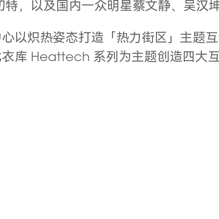
切特，以及国内一众明星蔡文静、吴汉坤
中心以炽热姿态打造「热力街区」主题互
库 Heattech 系列为主题创造四