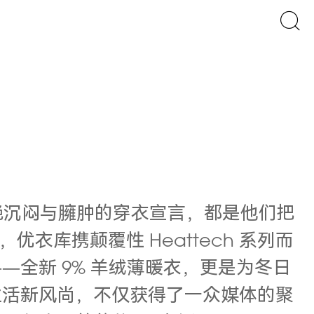
绝沉闷与臃肿的穿衣宣言，都是他们把
库携颠覆性 Heattech 系列而
——全新 9% 羊绒薄暖衣，更是为冬日
暖”生活新风尚，不仅获得了一众媒体的聚