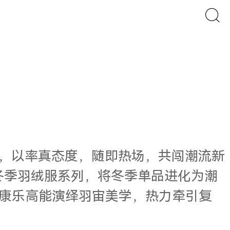
使，以率真态度，随即热场，共闯潮流新
年冬季羽绒服系列，将冬季单品进化为潮
张康乐高能演绎羽宙美学，热力牵引复