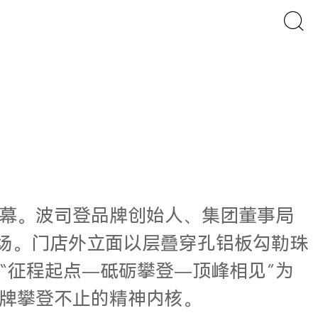
幕。
波司登品牌创始人、集团董事局
临现场。门店外立面以层叠穿孔铝板勾勒珠
“征程起点—砥砺攀登—顶峰相见”为
牌攀登不止的精神内核。