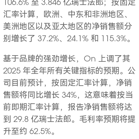
106.6% 至 3.846 亿瑞士法郎；
按固定
汇率计算，欧洲、中东和非洲地区、
美洲地区以及亚太地区的净销售额分
别增长了 37.2%、24.1% 和 115.3%。
基于品牌的强劲增长，
On 上调了其
2025 年全年所有关键指标的预期。公
司目前预计，按固定汇率计算，净销
售额将同比增长 34%，这意味着按当
前即期汇率计算，报告净销售额将达
到 29.8 亿瑞士法郎。毛利率预期将提
升至约 62.5%。