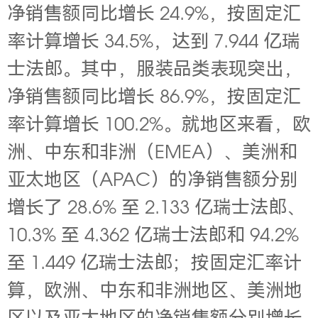
净销售额同比增长 24.9%，按固定汇
率计算增长 34.5%，达到 7.944 亿瑞
士法郎。
其中，服装品类表现突出，
净销售额同比增长 86.9%，按固定汇
率计算增长 100.2%。就地区来看，
欧
洲、中东和非洲（EMEA）、美洲和
亚太地区（APAC）的净销售额分别
增长了 28.6% 至 2.133 亿瑞士法郎、
10.3% 至 4.362 亿瑞士法郎和 94.2%
至 1.449 亿瑞士法郎；
按固定汇率计
算，欧洲、中东和非洲地区、美洲地