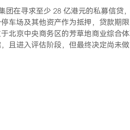
福集团在寻求至少 28 亿港元的私募信
个停车场及其他资产作为抵押，贷款期限
位于北京中央商务区的芳草地商业综合体
趣，且进入评估阶段，但最终决定尚未做