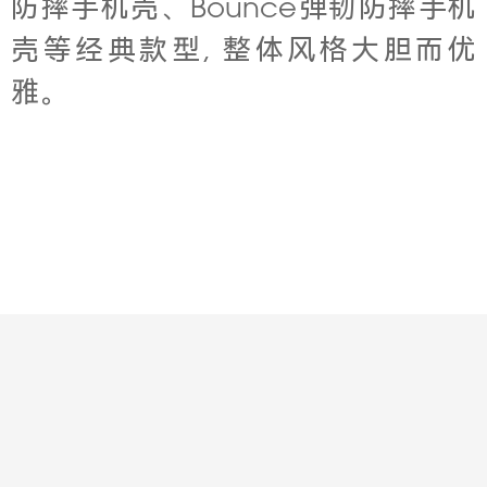
防摔手机壳、Bounce弹韧防摔手机
壳等经典款型, 整体风格大胆而优
雅。
Contact
About
Jobs
Legal
Privacy
版权所有© 2001-2003 华意明天科技有限公司
京ICP备19034637号-2