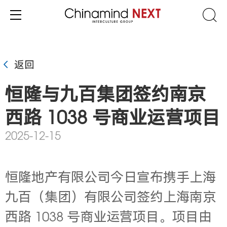
返回
恒隆与九百集团签约南京
西路 1038 号商业运营项目
2025-12-15
恒隆地产有限公司今日宣布携手上海
九百（集团）有限公司签约上海南京
西路 1038 号商业运营项目。项目由