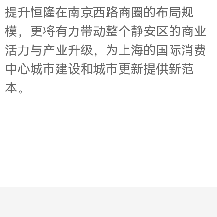
提升恒隆在南京西路商圈的布局规
模，更将有力带动整个静安区的商业
活力与产业升级，为上海的国际消费
中心城市建设和城市更新提供新范
本。