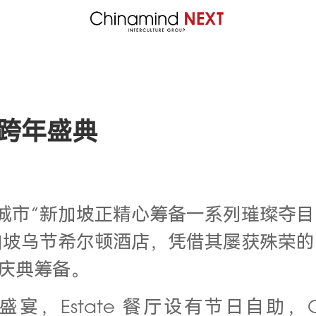
跨年盛典
市”新加坡正精心筹备一系列璀璨夺目的
加坡乌节希尔顿酒店，凭借其屡获殊荣的
年庆典筹备。
Estate 餐厅设有节日自助，Oste