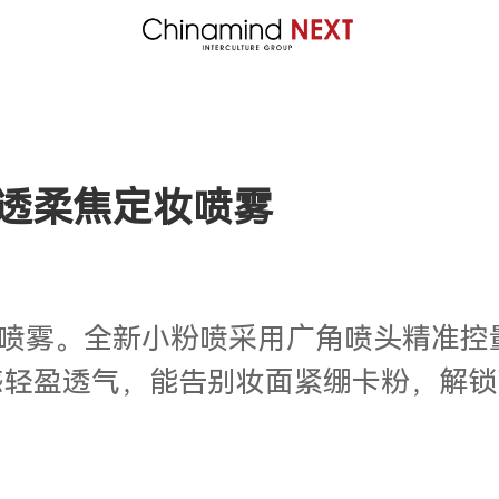
焕颜清透柔焦定妆喷雾
妆喷雾。
全新小粉喷采用广角喷头精准控
感轻盈透气，能告别妆面紧绷卡粉，解锁