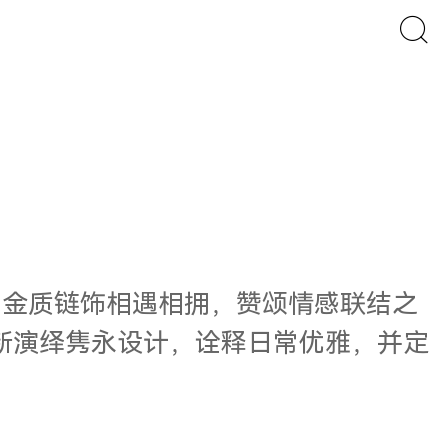
的金质链饰相遇相拥，赞颂情感联结之
新演绎隽永设计，诠释日常优雅，并定