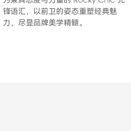
为兼具态度与力量的 Rocky Chic 先
锋语汇，以前卫的姿态重塑经典魅
力，尽显品牌美学精髓。
Contact
About
Jobs
Legal
Privacy
版权所有© 2001-2003 华意明天科技有限公司
京ICP备19034637号-2