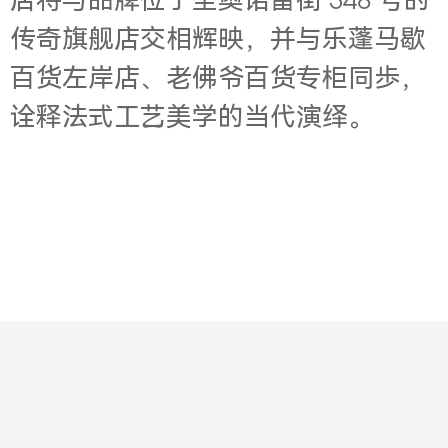
店将与品牌位于圣奥诺雷街 348 号的
传奇旗舰店交相辉映，并与乐蓬马歇
百货左岸店、老佛爷百货专柜同歩，
诠释法式工艺美学的当代演绎。
Contact
About
Jobs
Legal
Privacy