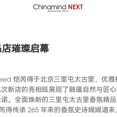
品店璀璨启幕
世家 Creed 恺芮得于北京三里屯太古
此次新店的亮相既展现了融蕴自然与匠心
承诺。全面焕新的三里屯太古里香氛精品
恺芮得传承 265 年来的香氛史诗娓娓道来