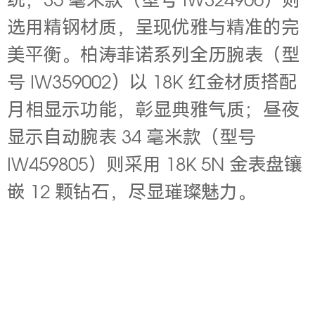
统；35 毫米款（型号 IW324906）则
选用精钢材质，呈现优雅与精准的完
美平衡。柏涛菲诺系列全历腕表（型
号 IW359002）以 18K 红金材质搭配
月相显示功能，彰显典雅气质；昼夜
显示自动腕表 34 毫米款（型号
IW459805）则采用 18K 5N 金表盘镶
嵌 12 颗钻石，尽显璀璨魅力。